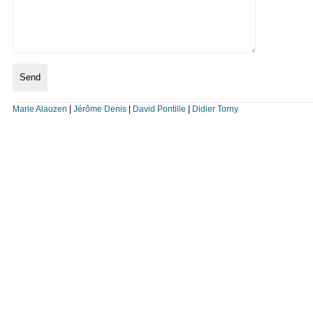
Marie Alauzen
|
Jérôme Denis
|
David Pontille
|
Didier Torny