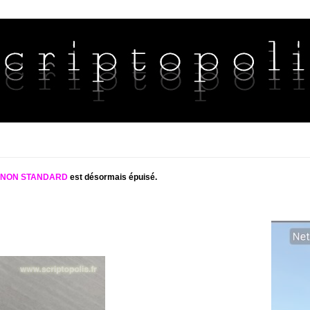
S NON STANDARD
est désormais épuisé.