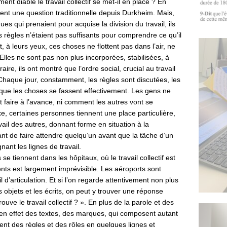
nt diable le travail collectif se met-il en place ? En
aient une question traditionnelle depuis Durkheim. Mais,
s qui prenaient pour acquise la division du travail, ils
es règles n’étaient pas suffisants pour comprendre ce qu’il
t, à leurs yeux, ces choses ne flottent pas dans l’air, ne
Elles ne sont pas non plus incorporées, stabilisées, à
ire, ils ont montré que l’ordre social, crucial au travail
 Chaque jour, constamment, les règles sont discutées, les
 que les choses se fassent effectivement. Les gens ne
 faire à l’avance, ni comment les autres vont se
 certaines personnes tiennent une place particulière,
avail des autres, donnant forme en situation à la
çant de faire attendre quelqu’un avant que la tâche d’un
nant les lignes de travail.
e tiennent dans les hôpitaux, où le travail collectif est
ients est largement imprévisible. Les aéroports sont
 d’articulation. Et si l’on regarde attentivement non plus
objets et les écrits, on peut y trouver une réponse
uve le travail collectif ? ». En plus de la parole et des
 en effet des textes, des marques, qui composent autant
ivent des règles et des rôles en quelques lignes et