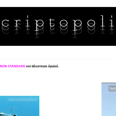
S NON STANDARD
est désormais épuisé.