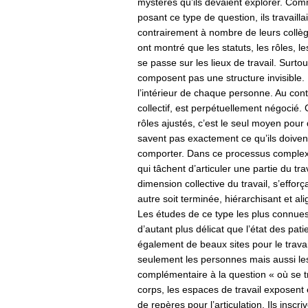
mystères qu’ils devaient explorer. Comme
posant ce type de question, ils travaill
contrairement à nombre de leurs collègue
ont montré que les statuts, les rôles, l
se passe sur les lieux de travail. Surtou
composent pas une structure invisible. 
l’intérieur de chaque personne. Au contra
collectif, est perpétuellement négocié.
rôles ajustés, c’est le seul moyen pour
savent pas exactement ce qu’ils doivent
comporter. Dans ce processus complexe,
qui tâchent d’articuler une partie du tr
dimension collective du travail, s’effor
autre soit terminée, hiérarchisant et alig
Les études de ce type les plus connues s
d’autant plus délicat que l’état des pat
également de beaux sites pour le travail
seulement les personnes mais aussi les 
complémentaire à la question « où se tro
corps, les espaces de travail exposent
de repères pour l’articulation. Ils inscr