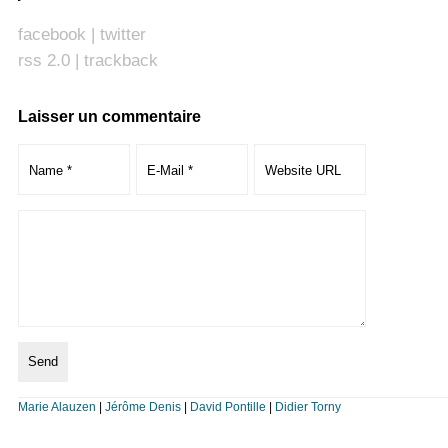
facebook
|
twitter
rss 2.0
|
trackback
Laisser un commentaire
Marie Alauzen
|
Jérôme Denis
|
David Pontille
|
Didier Torny