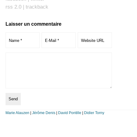
rss 2.0
|
trackback
Laisser un commentaire
Marie Alauzen
|
Jérôme Denis
|
David Pontille
|
Didier Torny