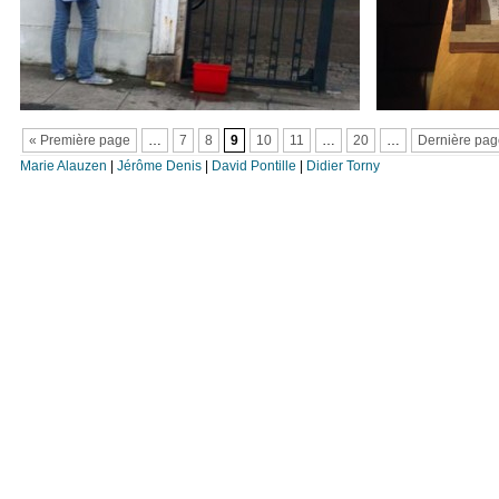
« Première page
…
7
8
9
10
11
…
20
…
Dernière pag
Marie Alauzen
|
Jérôme Denis
|
David Pontille
|
Didier Torny