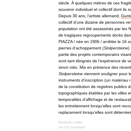
siècle. À quelques mètres de ces fragile
souvenir individuel et collectif dont ils 
Depuis 30 ans, l’artiste allemand,
Gunt
collectif d’une dizaine de personnes r
population ont été assassinés par les N
de tragiques regroupements dorés dans
PIAZZA / née en 1906 / arrêtée le 16 o
pierres d’achoppement (
Stolpersteine
)
partie des projets contemporains visant
sont tant éloignés de l’expérience de vi
sinon niés. Mis en présence des récents
Stolpersteine
viennent souligner pour les
instruments d’inscription (un matériau r
de la constitution de registres public
topographiques établies par les villes 
temporalités d’affichage et de restaurat
les entretiennent lorsqu’elles sont rec
replacement lorsqu’elles sont déterrées
facebook
|
twitter
rss 2.0
|
trackback