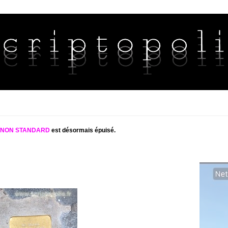
S NON STANDARD
est désormais épuisé.