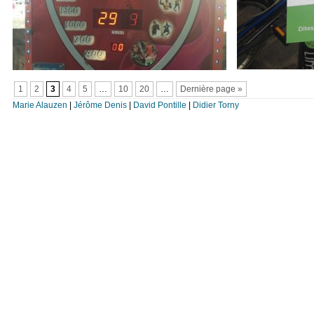
1
2
3
4
5
…
10
20
…
Dernière page »
Marie Alauzen
|
Jérôme Denis
|
David Pontille
|
Didier Torny