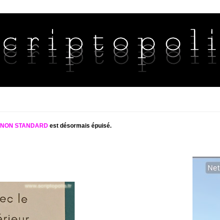
S NON STANDARD
est désormais épuisé.