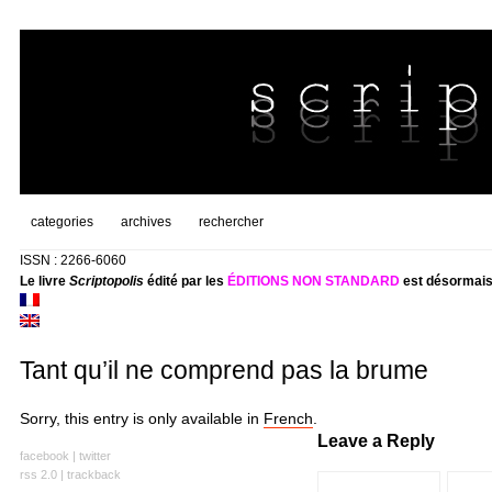
categories
archives
rechercher
ISSN : 2266-6060
Le livre
Scriptopolis
édité par les
ÉDITIONS NON STANDARD
est désormais
Tant qu’il ne comprend pas la brume
Sorry, this entry is only available in
French
.
Leave a Reply
facebook
|
twitter
rss 2.0
|
trackback