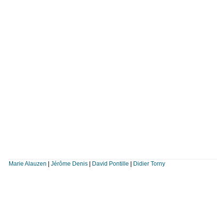
Marie Alauzen
|
Jérôme Denis
|
David Pontille
|
Didier Torny