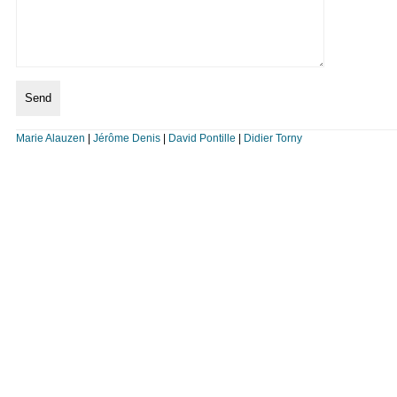
Marie Alauzen
|
Jérôme Denis
|
David Pontille
|
Didier Torny