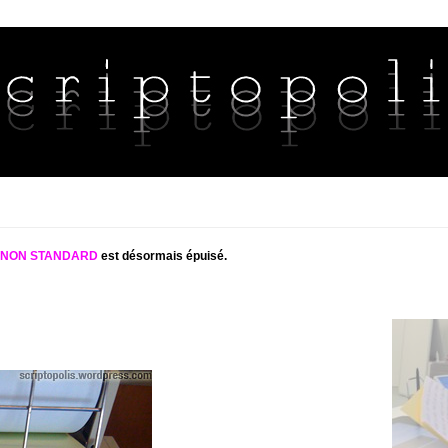
S NON STANDARD
est désormais épuisé.