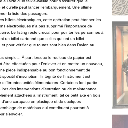
 à l’aide d’un talkie-walkie pour s’assurer que le
é et qu’elle peut lancer l’embarquement. Une ultime
mer la liste des passagers.
es billets électroniques, cette opération peut étonner les
ions électroniques n’a pas supprimé l’importance de
raire. Le listing reste crucial pour pointer les personnes à
t un billet cartonné que celles qui ont un billet
 et pour vérifier que toutes sont bien dans l’avion au
lus simple… À part lorsque le rouleau de papier est
t être effectuées pour l’enlever et en mettre un nouveau,
 une pièce indispensable au bon fonctionnement de
positif d’inscription, l’intégrité de l’instrument est
 différentes unités élémentaires. Certaines font partie
lors des interventions d’entretien ou de maintenance.
lement attachées à l’instrument, tel ce petit axe en bois
e d’une carapace en plastique et de quelques
emblage de matériaux qui contribuent pourtant à
ur s’envoler.