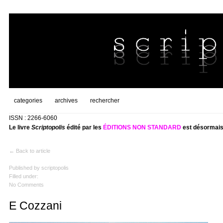
categories
archives
rechercher
ISSN : 2266-6060
Le livre
Scriptopolis
édité par les
ÉDITIONS NON STANDARD
est désormais
← Back to article
Published by
scriptopolis
Filled under:
No Comments
E Cozzani