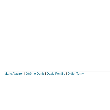
Marie Alauzen
|
Jérôme Denis
|
David Pontille
|
Didier Torny