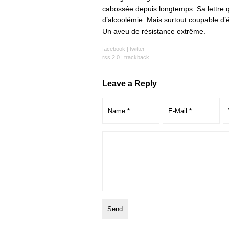
cabossée depuis longtemps. Sa lettre q
d’alcoolémie. Mais surtout coupable d’écr
Un aveu de résistance extrême.
facebook
|
twitter
rss 2.0
|
trackback
Leave a Reply