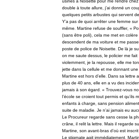
usines à Noisette pour me rendre chez m
double à toute allure, j’ai donné un cou
quelques petits arbustes qui servent de
Y’a pas de quoi arrêter une femme sur 
même. Martine refuse de souffler, « Pour
(sans être poli), cela me met en colère e
descendent de ma voiture et me pass
poste de police de Noisette. De là je s
on me saute dessus, le policier me fai
violemment, je la repousse, elle me tor
jette dans la cellule et me donnant un
Martine est hors d’elle. Dans sa lettre a
plus de 40 ans, elle en a vu des inciden
jamais à son égard. « Trouvez-vous norm
l’école se croient tout permis et qu’ils 
enfants à charge, sans pension aliment
suite de maladie. Je n’ai jamais eu auc
Le Procureur regarde sans cesse la pho
crâne, il relit la lettre. Mais il regar
Martine, son avant-bras d’où est insc
Le stigmate agit immédiatement. Marti