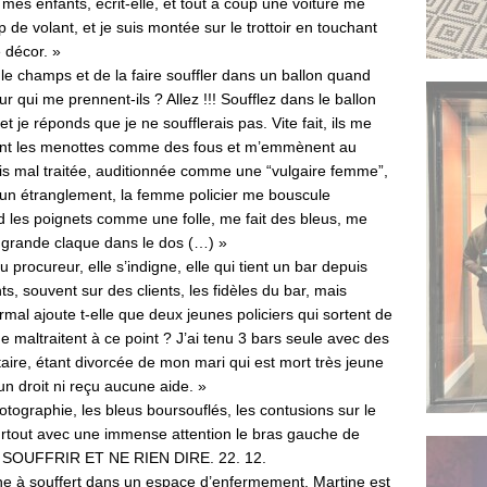
es enfants, écrit-elle, et tout à coup une voiture me
p de volant, et je suis montée sur le trottoir en touchant
 décor. »
le champs et de la faire souffler dans un ballon quand
 qui me prennent-ils ? Allez !!! Soufflez dans le ballon
t je réponds que je ne soufflerais pas. Vite fait, ils me
ent les menottes comme des fous et m’emmènent au
uis mal traitée, auditionnée comme une “vulgaire femme”,
t un étranglement, la femme policier me bouscule
d les poignets comme une folle, me fait des bleus, me
e grande claque dans le dos (…) »
u procureur, elle s’indigne, elle qui tient un bar depuis
ts, souvent sur des clients, les fidèles du bar, mais
al ajoute t-elle que deux jeunes policiers qui sortent de
me maltraitent à ce point ? J’ai tenu 3 bars seule avec des
aire, étant divorcée de mon mari qui est mort très jeune
un droit ni reçu aucune aide. »
tographie, les bleus boursouflés, les contusions sur le
de surtout avec une immense attention le bras gauche de
rit SOUFFRIR ET NE RIEN DIRE. 22. 12.
ne à souffert dans un espace d’enfermement. Martine est