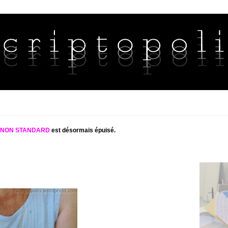
S NON STANDARD
est désormais épuisé.