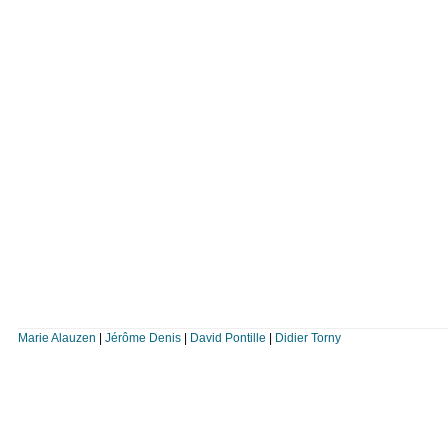
Marie Alauzen
|
Jérôme Denis
|
David Pontille
|
Didier Torny