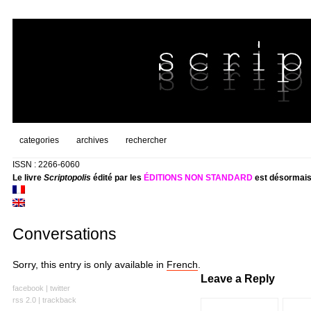
categories
archives
rechercher
ISSN : 2266-6060
Le livre
Scriptopolis
édité par les
ÉDITIONS NON STANDARD
est désormais
Conversations
Sorry, this entry is only available in
French
.
Leave a Reply
facebook
|
twitter
rss 2.0
|
trackback