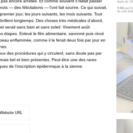
it pas encore arrêtée. Et comme souvent il fallait passer
ots — des félicitations — l’ont fait sourire. Ce qui suivait,
premier jour, les jours suivants, les mois suivants. Tout
les brillent longtemps. Des choses très médicales d’abord,
let serait sans bain et sans soleil. Vivement août.
es étapes. Enlevé le film alimentaire, savonné puis rincé
peau enflammée, comme il le ferait deux fois par jour en
nes.
eux des procédures qui y circulent, sans doute pas par
 mais bel et bien présentes. Peut-être une des rares
iques de l’inscription épidermique à la sienne.