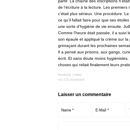
partir. La chaîne des inscriptions n’éta
de l’écriture à la lecture. Les premiers m
c’était plus sérieux. Une procédure. Le 
ce qu’il fallait faire pour que ses étoi
une sorte d’hygiène de vie ensuite. Juil
Comme l’heure était passée, il a suivi l
son épaule et appliqué la crème sur la 
grimaçant durant les prochaines semai
Il a pensé aux prisons, aux gangs, curi
écrit. Et sans doute moins hygiénistes,
choses qui reliait finalement leurs prat
facebook
|
twitter
rss 2.0
|
trackback
Laisser un commentaire