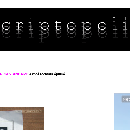
S NON STANDARD
est désormais épuisé.