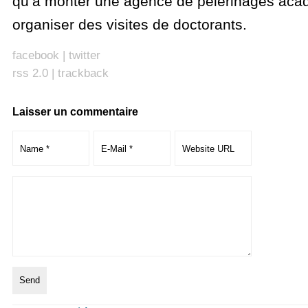
qu’à monter une agence de pèlerinages aca
organiser des visites de doctorants.
facebook
|
twitter
rss 2.0
|
trackback
Laisser un commentaire