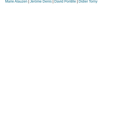
Marie Alauzen
|
Jérôme Denis
|
David Pontille
|
Didier Torny