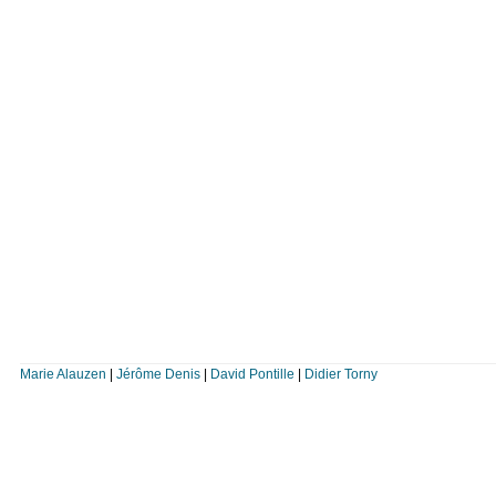
Marie Alauzen
|
Jérôme Denis
|
David Pontille
|
Didier Torny