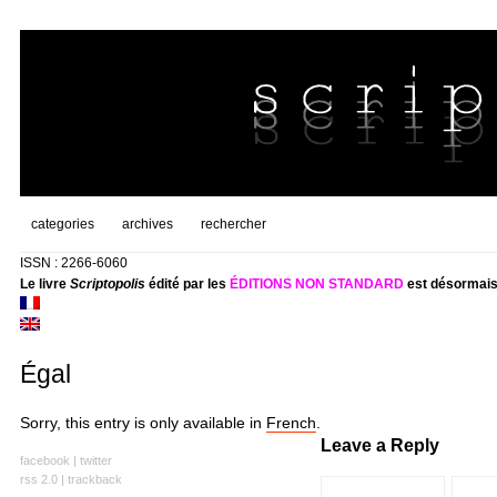
categories
archives
rechercher
ISSN : 2266-6060
Le livre
Scriptopolis
édité par les
ÉDITIONS NON STANDARD
est désormais
Égal
Sorry, this entry is only available in
French
.
Leave a Reply
facebook
|
twitter
rss 2.0
|
trackback