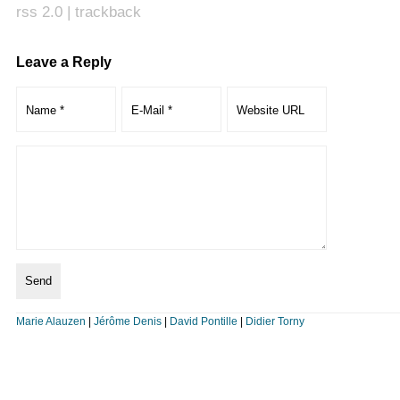
rss 2.0
|
trackback
Leave a Reply
Marie Alauzen
|
Jérôme Denis
|
David Pontille
|
Didier Torny