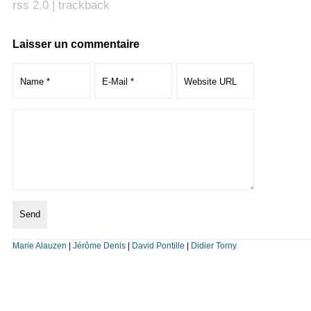
rss 2.0
|
trackback
Laisser un commentaire
Marie Alauzen
|
Jérôme Denis
|
David Pontille
|
Didier Torny