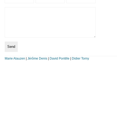
Marie Alauzen
|
Jérôme Denis
|
David Pontille
|
Didier Torny